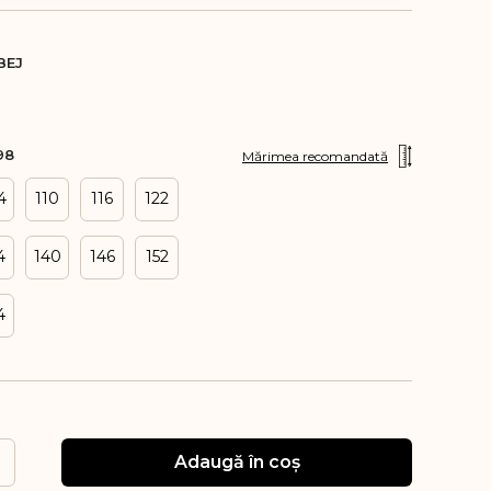
BEJ
98
Mărimea recomandată
4
110
116
122
4
140
146
152
4
Adaugă în coș