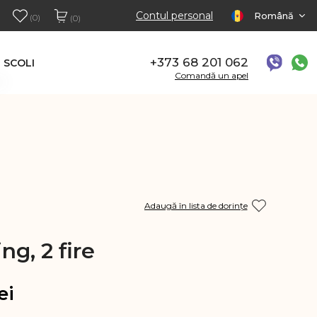
Contul personal
Română
(0)
(0)
+373 68 201 062
SCOLI
Comandă un apel
Adaugă în lista de dorințe
ng, 2 fire
ei