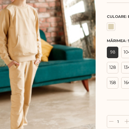
Bentiță pentru cap, bordo
n stofă
Tricouri polo
Tricouri simple
CULOARE:
i
Tricouri simple
Malete
Rochii polo
Bluze cu nasturi
Rochii elegante
Treninguri
MĂRIMEA:
volan
Malete
Pantaloni de sport
98
10
Treninguri
Hanorace
Pantaloni de sport
Rochii
128
13
Hanorace cu glugă
i
Hanorace fără glugă
158
16
oni
ve
1