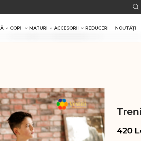
RĂ
COPII
MATURI
ACCESORII
REDUCERI
NOUTĂŢI
Băieţi
Bărbaţi
Cerc
Tricouri polo
Tricouri polo
Cerc pentru păr
n stofă
Tricouri simple
Tricouri simple
Papion
Malete
Malete
Papion pentru copii
i
Treninguri
Bluze cu nasturi
Șorți
Treninguri
Căciuli
Pantaloni de sport
Pantaloni de sport
Treni
Căciula
Hanorace cu glugă
Hanorace
Set căciula + fular
Hanorace fără glugă
420
L
Femei
Bentiță pentru cap
Fete
Tricouri polo