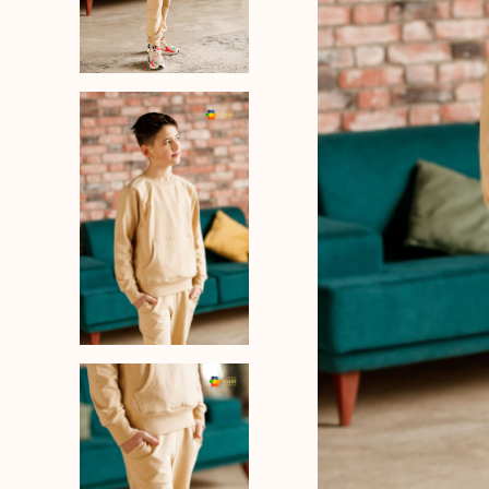
Veste clasice di
Bluze cu nastur
Veste tricotate
Sarafane
Bretele late cu 
Profesor
Veste
Bluze cu nastur
Cămăși și bluze
Fuste și Pantal
Sarafane
Costume sporti