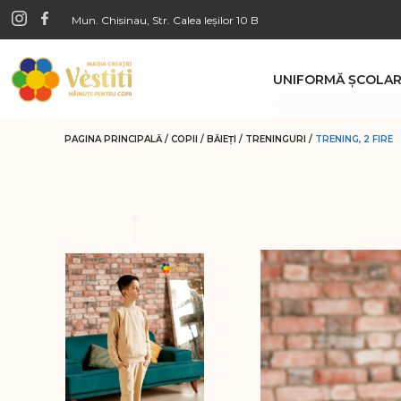
Mun. Chisinau, Str. Calea Ieșilor 10 B
UNIFORMĂ ŞCOLA
Băieţi
PAGINA PRINCIPALĂ
/
COPII
/
BĂIEŢI
/
TRENINGURI
/
TRENING, 2 FIRE
Pantaloni
Veste clasice di
Cămăşi
Bluze cu nastur
Veste tricotate
Fete
Fuste
Pantaloni
Cămăşi