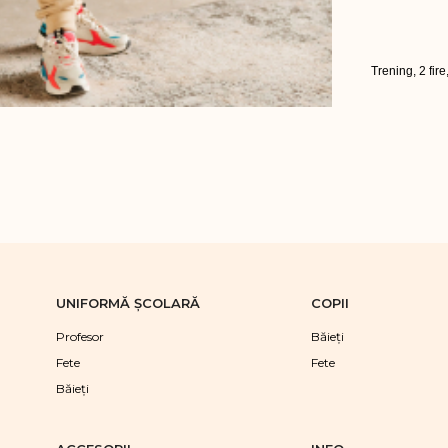
Trening, 2 fire
UNIFORMĂ ŞCOLARĂ
COPII
Profesor
Băieţi
Fete
Fete
Băieţi