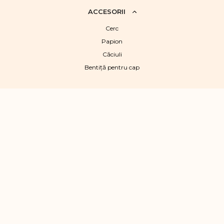
ACCESORII
Cerc
Papion
Căciuli
Bentiță pentru cap
INFO
Despre noi
Contacte
Retur
Condiții de livrare
Magazine
Politica de confidențialitate
Creare web site , 2022