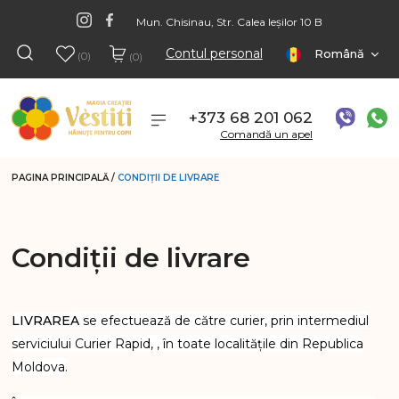
Mun. Chisinau, Str. Calea Ieșilor 10 B
Contul personal
Română
(0)
(0)
+373 68 201 062
Comandă un apel
PAGINA PRINCIPALĂ
/
CONDIȚII DE LIVRARE
Condiții de livrare
LIVRAREA
se efectuează de către curier, prin intermediul
serviciului Curier Rapid, , în toate localitățile din Republica
Moldova.