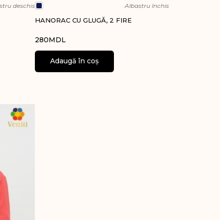
stru deschis
Albastru închis
HANORAC CU GLUGĂ, 2 FIRE
280
MDL
Adaugă în coș