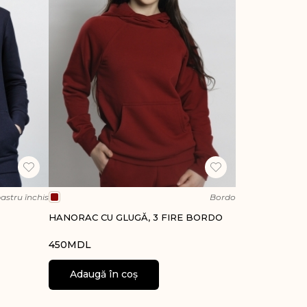
astru închis
Bordo
HANORAC CU GLUGĂ, 3 FIRE BORDO
450
MDL
Adaugă în coș