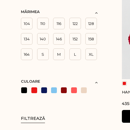
Veste clasice di
MĂRIMEA
Bluze cu nastur
104
110
116
122
128
Veste tricotate
Sarafane
134
140
146
152
158
Bretele late cu 
164
S
M
L
XL
Profesor
Veste
Bluze cu nastur
CULOARE
Cămăși și bluze
HAN
Fuste și Pantal
435
Sarafane
Costume sporti
FILTREAZĂ