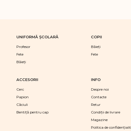
UNIFORMĂ ŞCOLARĂ
COPII
Profesor
Băieţi
Fete
Fete
Băieţi
ACCESORII
INFO
Cerc
Despre noi
Papion
Contacte
Căciuli
Retur
Bentiță pentru cap
Condiții de livrare
Magazine
Politica de confidențiali