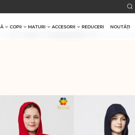
RĂ
COPII
MATURI
ACCESORII
REDUCERI
NOUTĂŢI
Băieţi
Bărbaţi
Cerc
Tricouri polo
Tricouri polo
Cerc pentru păr
n stofă
Tricouri simple
Tricouri simple
Papion
Malete
Malete
Papion pentru copii
i
Treninguri
Bluze cu nasturi
Șorți
Treninguri
Căciuli
Pantaloni de sport
Pantaloni de sport
Căciula
Hanorace cu glugă
Hanorace
Set căciula + fular
Hanorace fără glugă
Femei
Bentiță pentru cap
Fete
Tricouri polo