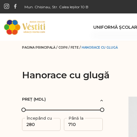
Mun. Chisinau, Str. Calea Ieșilor 10 B
UNIFORMĂ ŞCOLA
Băieţi
PAGINA PRINCIPALĂ
/
COPII
/
FETE
/
HANORACE CU GLUGĂ
Pantaloni
Veste clasice di
Cămăşi
Hanorace cu glugă
Bluze cu nastur
Veste tricotate
PREȚ (MDL)
Fete
Fuste
Începând cu
Până la
Pantaloni
Cămăşi