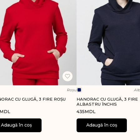
Bentiță pentru cap, bordo
n stofă
Tricouri polo
Tricouri simple
i
Tricouri simple
Malete
Rochii polo
Bluze cu nasturi
Rochii elegante
Treninguri
volan
Malete
Pantaloni de sport
Treninguri
Hanorace
Pantaloni de sport
Rochii
Hanorace cu glugă
i
Hanorace fără glugă
Roșu
Alb
ORAC CU GLUGĂ, 3 FIRE ROȘU
HANORAC CU GLUGĂ, 3 FIRE
oni
ALBASTRU ÎNCHIS
MDL
435
MDL
ve
Adaugă în coș
Adaugă în coș