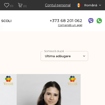
Contul personal
Română
(0)
(0)
+373 68 201 062
SCOLI
Comandă un apel
Sortează după
Ultima adăugare