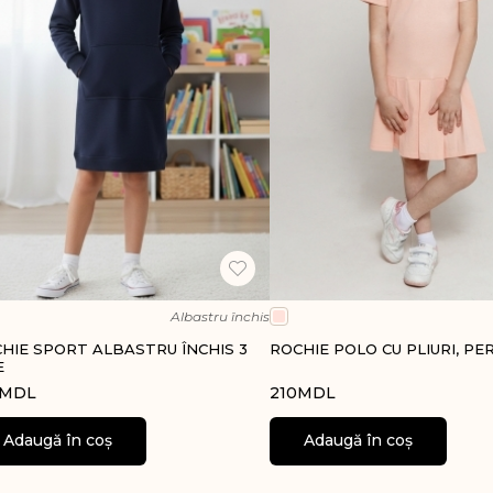
Bentiță pentru cap, bordo
n stofă
Tricouri polo
Tricouri simple
i
Tricouri simple
Malete
Rochii polo
Bluze cu nasturi
Rochii elegante
Treninguri
volan
Malete
Pantaloni de sport
Treninguri
Hanorace
Pantaloni de sport
Rochii
Hanorace cu glugă
i
Hanorace fără glugă
Albastru închis
HIE SPORT ALBASTRU ÎNCHIS 3
ROCHIE POLO CU PLIURI, PE
oni
E
MDL
210
MDL
ve
Adaugă în coș
Adaugă în coș