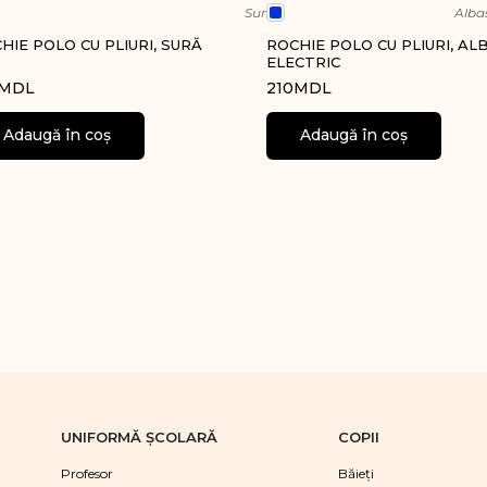
Sur
Albas
HIE POLO CU PLIURI, SURĂ
ROCHIE POLO CU PLIURI, A
ELECTRIC
MDL
210
MDL
Adaugă în coș
Adaugă în coș
UNIFORMĂ ŞCOLARĂ
COPII
Profesor
Băieţi