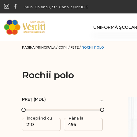
Mun. Chisinau, Str. Calea Ieșilor 10 B
UNIFORMĂ ŞCOLA
Băieţi
PAGINA PRINCIPALĂ
/
COPII
/
FETE
/
ROCHII POLO
Pantaloni
Veste clasice di
Cămăşi
Rochii polo
Bluze cu nastur
Veste tricotate
PREȚ (MDL)
Fete
Fuste
Începând cu
Până la
Pantaloni
Cămăşi