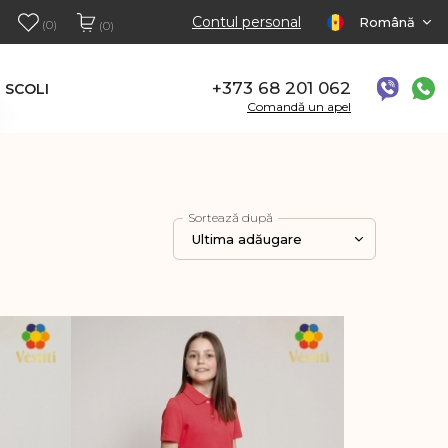
Contul personal
Română
(0)
(0)
+373 68 201 062
SCOLI
Comandă un apel
Sortează după
Ultima adăugare