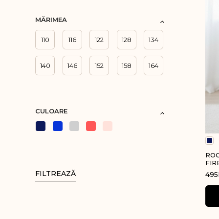
Veste clasice di
MĂRIMEA
Bluze cu nastur
110
116
122
128
134
Veste tricotate
Sarafane
140
146
152
158
164
Bretele late cu 
Profesor
CULOARE
Veste
Bluze cu nastur
Cămăși și bluze
ROC
Fuste și Pantal
FIR
FILTREAZĂ
495
Sarafane
Costume sporti