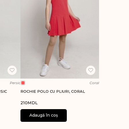
Persic
Coral
RSIC
ROCHIE POLO CU PLIURI, CORAL
210
MDL
Adaugă în coș