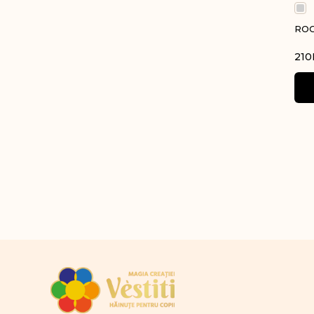
ROC
210