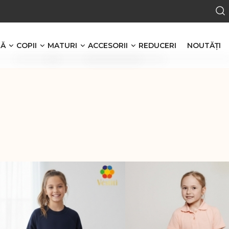
RĂ
COPII
MATURI
ACCESORII
REDUCERI
NOUTĂŢI
Băieţi
Bărbaţi
Cerc
Tricouri polo
Tricouri polo
Cerc pentru păr
n stofă
Tricouri simple
Tricouri simple
Papion
Malete
Malete
Papion pentru copii
i
Treninguri
Bluze cu nasturi
Șorți
Treninguri
Căciuli
Pantaloni de sport
Pantaloni de sport
Căciula
Hanorace cu glugă
Hanorace
Set căciula + fular
Hanorace fără glugă
Femei
Bentiță pentru cap
Fete
Tricouri polo