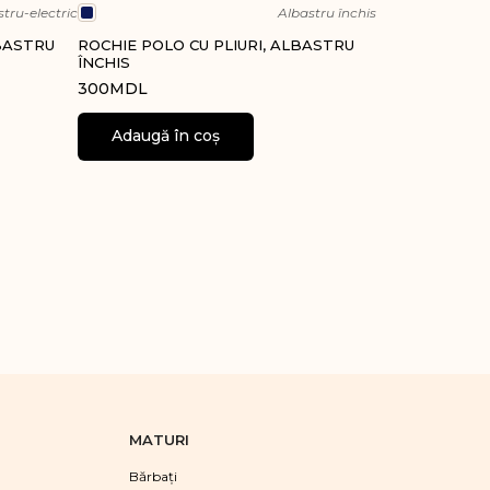
tru-electric
Albastru închis
LBASTRU
ROCHIE POLO CU PLIURI, ALBASTRU
ÎNCHIS
300
MDL
Adaugă în coș
MATURI
Bărbaţi