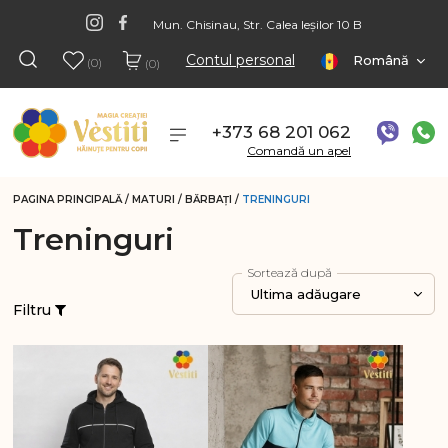
Mun. Chisinau, Str. Calea Ieșilor 10 B
Contul personal
Română
(0)
(0)
+373 68 201 062
Comandă un apel
PAGINA PRINCIPALĂ
/
MATURI
/
BĂRBAŢI
/
TRENINGURI
Treninguri
Sortează după
Ultima adăugare
Filtru