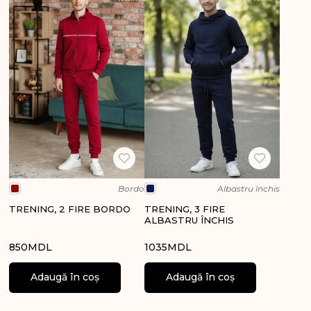
Bordo
Albastru închis
TRENING, 2 FIRE BORDO
TRENING, 3 FIRE
ALBASTRU ÎNCHIS
850
MDL
1035
MDL
Adaugă în coș
Adaugă în coș