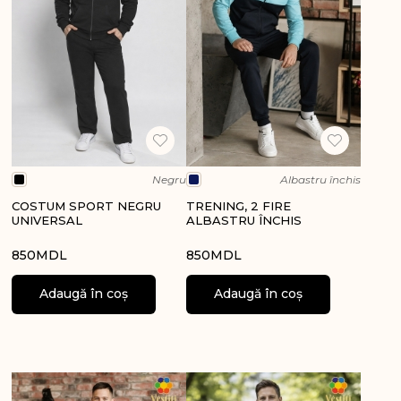
Negru
Albastru închis
COSTUM SPORT NEGRU
TRENING, 2 FIRE
UNIVERSAL
ALBASTRU ÎNCHIS
850
MDL
850
MDL
Adaugă în coș
Adaugă în coș