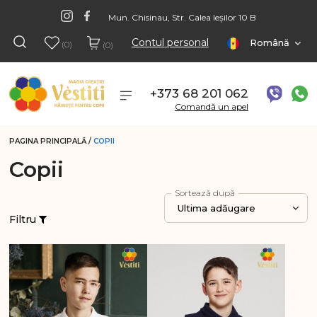
Mun. Chisinau, Str. Calea Ieșilor 10 B
Contul personal
Română
(0)
(0)
+373 68 201 062
Comandă un apel
PAGINA PRINCIPALĂ
/
COPII
Copii
Sortează după
Ultima adăugare
Filtru