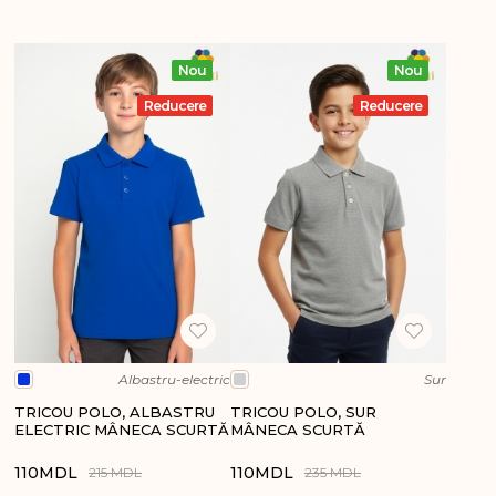
Nou
Nou
Reducere
Reducere
Albastru-electric
Sur
TRICOU POLO, ALBASTRU
TRICOU POLO, SUR
ELECTRIC MÂNECA SCURTĂ
MÂNECA SCURTĂ
110
MDL
110
MDL
215 MDL
235 MDL