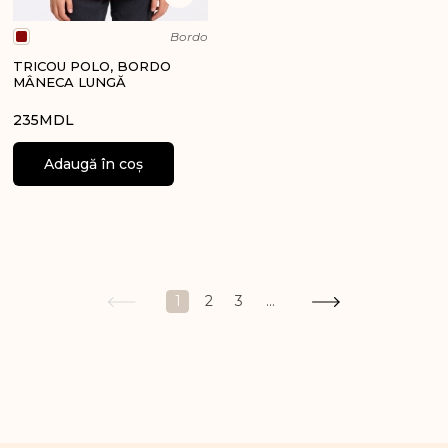
Bordo
TRICOU POLO, BORDO
MÂNECA LUNGĂ
235
MDL
Adaugă în coș
1
2
3
...