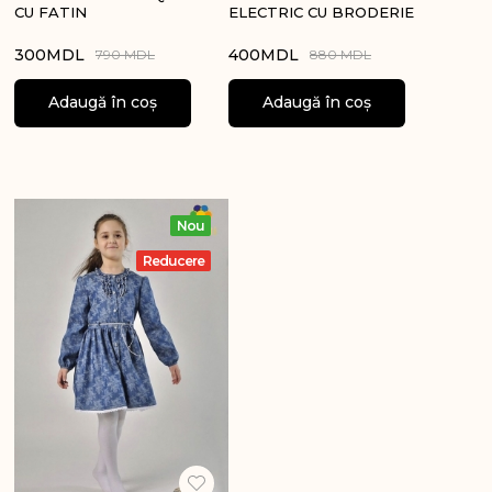
CU FATIN
ELECTRIC CU BRODERIE
300
MDL
400
MDL
790 MDL
880 MDL
Adaugă în coș
Adaugă în coș
Nou
Reducere