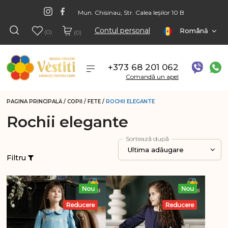
Mun. Chisinau, Str. Calea Ieșilor 10 B
Contul personal
Română
(0)
(0)
+373 68 201 062
Comandă un apel
PAGINA PRINCIPALĂ
/
COPII
/
FETE
/
ROCHII ELEGANTE
Rochii elegante
Sortează după
Ultima adăugare
Filtru
Nou
Nou
Reducere
Reducere