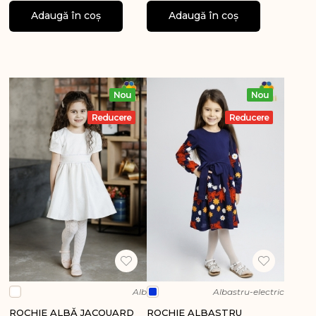
Adaugă în coș
Adaugă în coș
Nou
Nou
Reducere
Reducere
Alb
Albastru-electric
ROCHIE ALBĂ JACQUARD
ROCHIE ALBASTRU