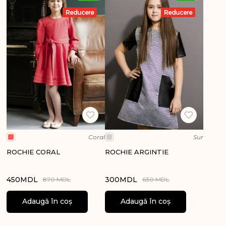
Reducere
Reducere
Coral
Sur
ROCHIE CORAL
ROCHIE ARGINTIE
450
MDL
300
MDL
870 MDL
630 MDL
Adaugă în coș
Adaugă în coș