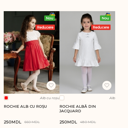
Nou
Nou
Reducere
Reducere
Alb cu roșu
Alb
ROCHIE ALB CU ROȘU
ROCHIE ALBĂ DIN
JACQUARD
250
MDL
250
MDL
660 MDL
480 MDL