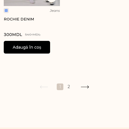
Jeans
ROCHIE DENIM
300
MDL
540 MDL
Adaugă în coș
1
2