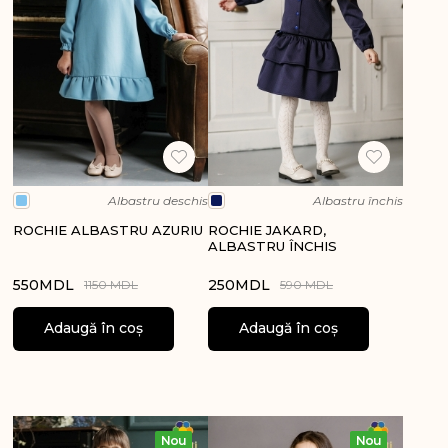
Albastru deschis
Albastru închis
ROCHIE ALBASTRU AZURIU
ROCHIE JAKARD,
ALBASTRU ÎNCHIS
550
MDL
250
MDL
1150 MDL
590 MDL
Adaugă în coș
Adaugă în coș
Nou
Nou