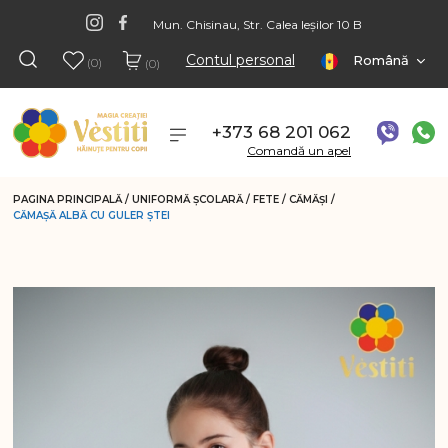
Mun. Chisinau, Str. Calea Ieșilor 10 B
Contul personal
Română
(0)
(0)
+373 68 201 062
Comandă un apel
PAGINA PRINCIPALĂ
/
UNIFORMĂ ŞCOLARĂ
/
FETE
/
CĂMĂŞI
/
CĂMAȘĂ ALBĂ CU GULER ȘTEI