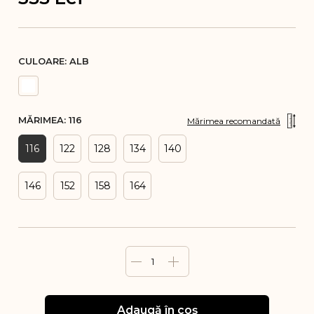
CULOARE:
ALB
MĂRIMEA:
116
Mărimea recomandată
116
122
128
134
140
146
152
158
164
1
Adaugă în coș