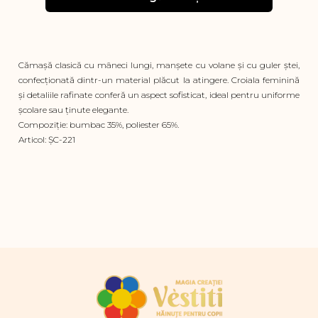
Cămașă clasică cu mâneci lungi, manșete cu volane și cu guler ștei,
confecționată dintr-un material plăcut la atingere. Croiala feminină
și detaliile rafinate conferă un aspect sofisticat, ideal pentru uniforme
școlare sau ținute elegante.
Compoziție: bumbac 35%, poliester 65%.
Articol: ȘC-221