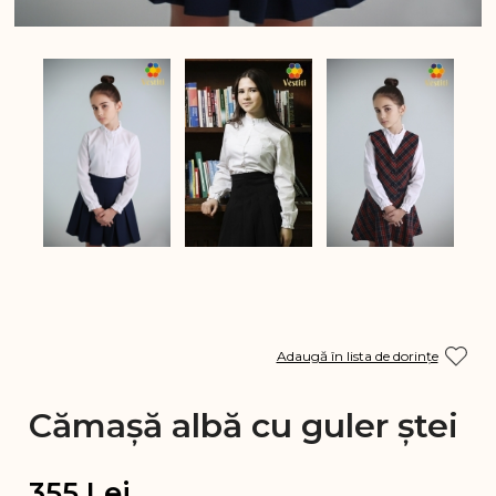
Adaugă în lista de dorințe
Cămașă albă cu guler ștei
355
Lei