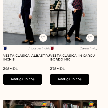
Albastru închis
Carou (mic)
VESTĂ CLASICĂ, ALBASTRU
VESTĂ CLASICĂ, ÎN CAROU
ÎNCHIS
BORDO MIC
395
MDL
375
MDL
Adaugă în coș
Adaugă în coș