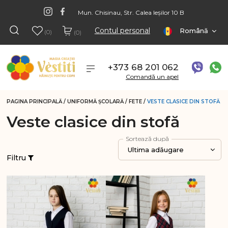
Mun. Chisinau, Str. Calea Ieșilor 10 B
Contul personal
Română
(0)
(0)
+373 68 201 062
Comandă un apel
PAGINA PRINCIPALĂ
/
UNIFORMĂ ŞCOLARĂ
/
FETE
/
VESTE CLASICE DIN STOFĂ
Veste clasice din stofă
Sortează după
Ultima adăugare
Filtru