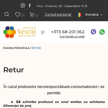
Mun. Chisinau, Str. Calea Ieșilor 10 B
Contul personal
Română
(0)
(0)
+373 68 201 062
Comandă un apel
PAGINA PRINCIPALĂ
/
RETUR
Retur
În cazul produselor necorespunzătoare,consumatorului i se
permite:
Să
►
schimbe produsul cu unul similar, cu achitarea
diferenţei de preţ