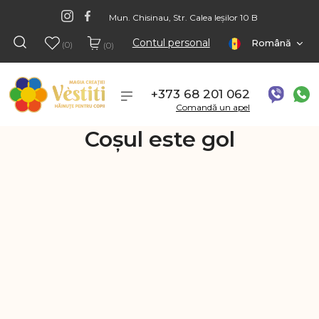
Mun. Chisinau, Str. Calea Ieșilor 10 B
Contul personal
Română
(0)
(0)
+373 68 201 062
Comandă un apel
Coșul este gol