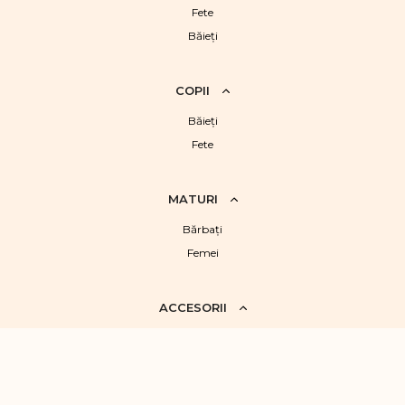
Fete
Băieţi
COPII
Băieţi
Fete
MATURI
Bărbaţi
Femei
ACCESORII
Cerc
Papion
Căciuli