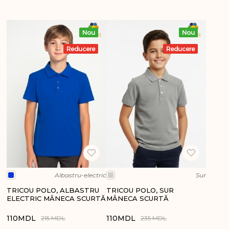
Nou
Nou
Reducere
Reducere
Albastru-electric
Sur
TRICOU POLO, ALBASTRU
TRICOU POLO, SUR
ELECTRIC MÂNECA SCURTĂ
MÂNECA SCURTĂ
110
MDL
110
MDL
215 MDL
235 MDL