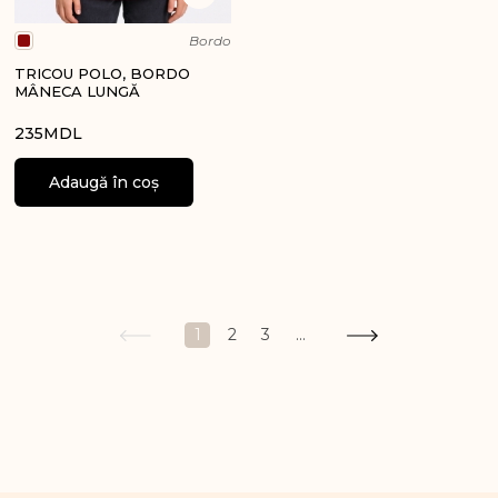
Bordo
TRICOU POLO, BORDO
MÂNECA LUNGĂ
235
MDL
Adaugă în coș
1
2
3
...