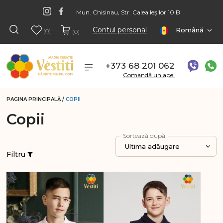
Mun. Chisinau, Str. Calea Ieșilor 10 B
Contul personal
Română
(0)
(0)
+373 68 201 062
Comandă un apel
PAGINA PRINCIPALĂ
/
COPII
Copii
Sortează după
Ultima adăugare
Filtru