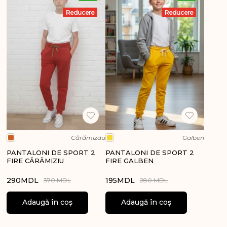
Reducere
Reducere
Cărămizâu
Galben
PANTALONI DE SPORT 2
PANTALONI DE SPORT 2
FIRE CĂRĂMIZIU
FIRE GALBEN
290
MDL
195
MDL
370 MDL
280 MDL
Adaugă în coș
Adaugă în coș