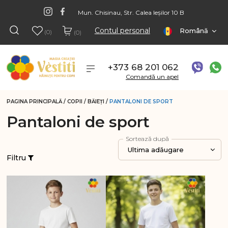
Mun. Chisinau, Str. Calea Ieșilor 10 B
Contul personal
Română
(0)
(0)
+373 68 201 062
Comandă un apel
PAGINA PRINCIPALĂ
/
COPII
/
BĂIEŢI
/
PANTALONI DE SPORT
Pantaloni de sport
Sortează după
Ultima adăugare
Filtru