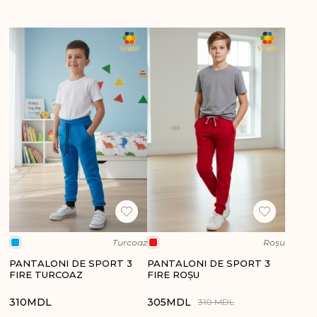
Turcoaz
Roșu
PANTALONI DE SPORT 3
PANTALONI DE SPORT 3
FIRE TURCOAZ
FIRE ROȘU
310
MDL
305
MDL
310 MDL