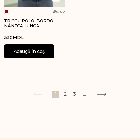
Bordo
TRICOU POLO, BORDO
MÂNECA LUNGĂ
330
MDL
Adaugă în coș
1
2
3
...