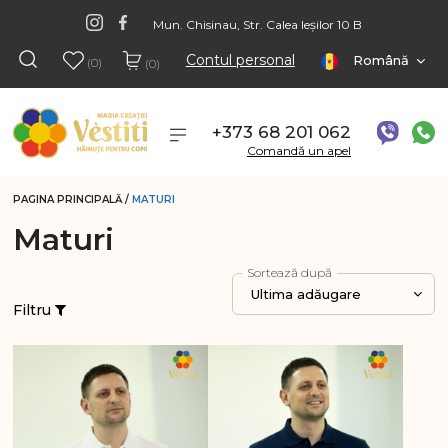
Mun. Chisinau, Str. Calea Ieșilor 10 B
Contul personal
Română
(0)
(0)
+373 68 201 062
Comandă un apel
PAGINA PRINCIPALĂ
/
MATURI
Maturi
Sortează după
Ultima adăugare
Filtru