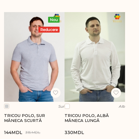
Nou
Reducere
Sur
Alb
TRICOU POLO, SUR
TRICOU POLO, ALBĂ
MÂNECA SCURTĂ
MÂNECA LUNGĂ
144
MDL
330
MDL
315 MDL