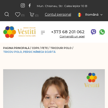
Mun. Chisinau, Str. Calea Ieșilor 10 B
Contul personal
Română
(0)
(0)
+373 68 201 062
Comandă un apel
PAGINA PRINCIPALĂ
/
COPII
/
FETE
/
TRICOURI POLO
/
TRICOU POLO, PERSIC MÂNECA SCURTĂ