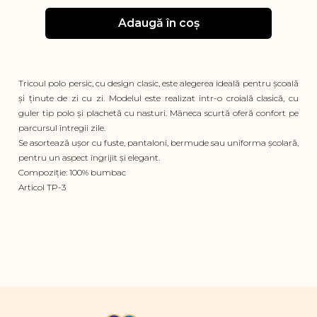
Adaugă în coș
Tricoul polo persic, cu design clasic, este alegerea ideală pentru școală
și ținute de zi cu zi. Modelul este realizat într-o croială clasică, cu
guler tip polo și plachetă cu nasturi. Mâneca scurtă oferă confort pe
parcursul întregii zile.
Se asortează ușor cu fuste, pantaloni, bermude sau uniforma școlară,
pentru un aspect îngrijit și elegant.
Compoziție: 100% bumbac
Articol TP-3