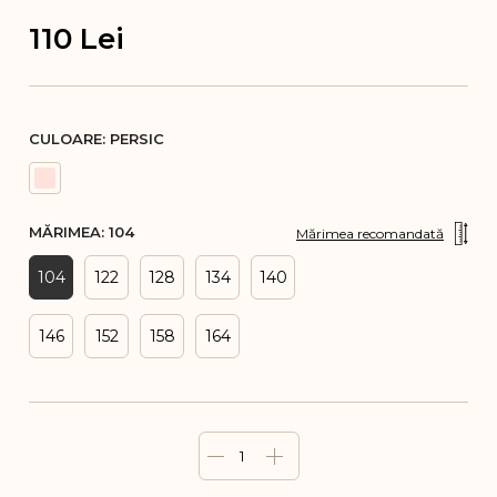
110
Lei
CULOARE:
PERSIC
MĂRIMEA:
104
Mărimea recomandată
104
122
128
134
140
146
152
158
164
1