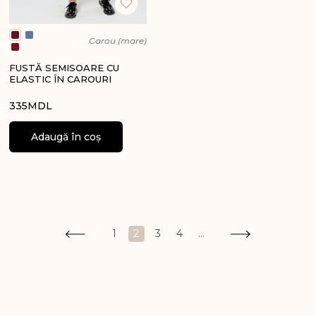
Carou (mare)
FUSTĂ SEMISOARE CU
ELASTIC ÎN CAROURI
335
MDL
Adaugă în coș
2
1
3
4
...