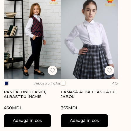
Albastru închis
Alb
PANTALONI CLASICI,
CĂMAŞĂ ALBĂ CLASICĂ CU
ALBASTRU ÎNCHIS
JABOU
460
MDL
355
MDL
Adaugă în coș
Adaugă în coș