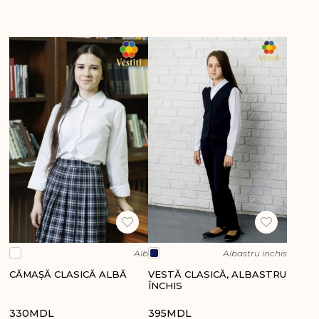
Alb
Albastru închis
CĂMAŞĂ CLASICĂ ALBĂ
VESTĂ CLASICĂ, ALBASTRU
ÎNCHIS
330
MDL
395
MDL