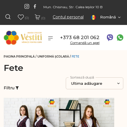
Mun. Chisinau, Str. Calea Ieșilor 10 B
Contul personal
Română
(0)
(0)
+373 68 201 062
Comandă un apel
PAGINA PRINCIPALĂ
/
UNIFORMĂ ŞCOLARĂ
/
FETE
Fete
Sortează după
Ultima adăugare
Filtru